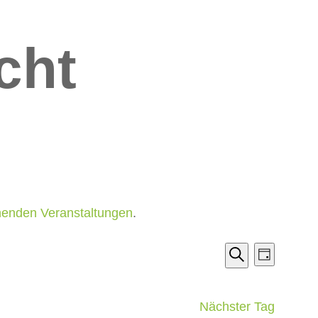
cht
henden Veranstaltungen
.
Verans
Vera
Tag
Suche
Ansi
Suche
Navi
und
Nächster Tag