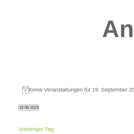
An
Veranstaltungen
Keine Veranstaltungen für 19. September 2
Hinweis
for
19.09.2023
19.
Datum
wählen.
September
Vorheriger Tag