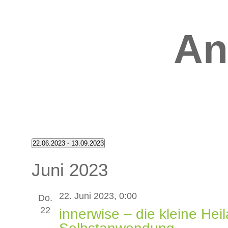
An
Veranstaltungen
22.06.2023
 - 
13.09.2023
Datum
Juni 2023
wählen.
22. Juni 2023, 0:00
Do.
22
innerwise – die kleine He