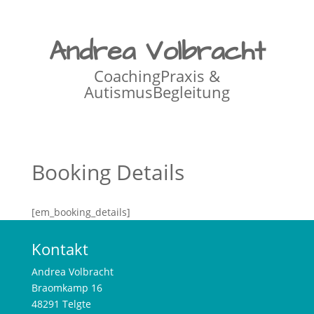
Andrea Volbracht
CoachingPraxis &
AutismusBegleitung
Booking Details
[em_booking_details]
Kontakt
Andrea Volbracht
Braomkamp 16
48291 Telgte